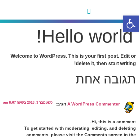
פתח סרגל נגישות
הדירות שלנו
Hello world!
Welcome to WordPress. This is your first post. Edit or
delete it, then start writing!
תגובה אחת
ספטמבר 3, 2018 בשעה 8:07 am
A WordPress Commenter
הגיב:
Hi, this is a comment.
To get started with moderating, editing, and deleting
comments, please visit the Comments screen in the